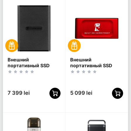
Внешний
Внешний
портативный SSD
портативный SSD
накопитель
накопитель Kingston
Transcend ESD270C, 2
XS1000 BoC, 1 ТБ,
ТБ, Чёрный
Красный
(TS2TESD270C)
(SXS1000R/1000GA)
7 399 lei
5 099 lei