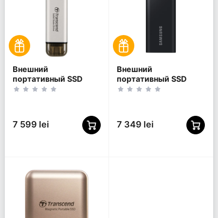
Внешний
Внешний
портативный SSD
портативный SSD
накопитель
накопитель Samsung
Transcend ESD310S, 2
T5 EVO, 2 ТБ, Чёрный
ТБ, Серебристый
(MU-PH2T0S/EU)
(TS2TESD310S)
7 599 lei
7 349 lei