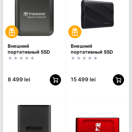
Внешний
Внешний
портативный SSD
портативный SSD
накопитель
накопитель Samsung
Transcend ESD420, 2
T9, 4 ТБ, Чёрный
ТБ, Iron Gray
(MU-PG4T0B/WW)
(TS2TESD420C)
8 499 lei
15 499 lei