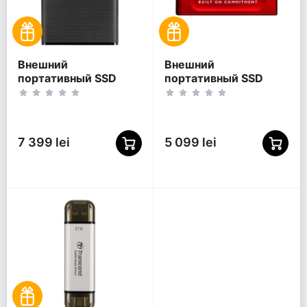
Внешний
Внешний
портативный SSD
портативный SSD
накопитель
накопитель Kingston
Transcend ESD270C, 2
XS1000 BoC, 1 ТБ,
ТБ, Чёрный
Красный
(TS2TESD270C)
(SXS1000R/1000GA)
7 399 lei
5 099 lei