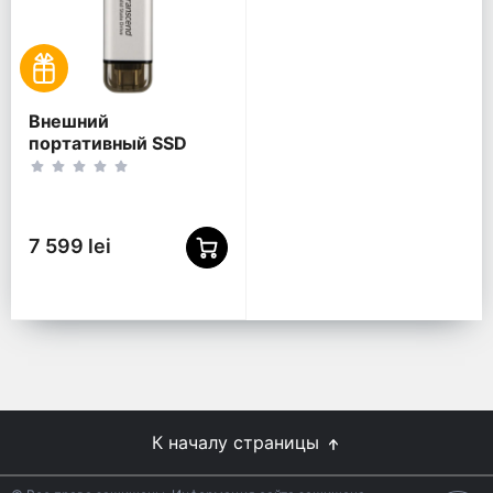
Внешний
портативный SSD
накопитель
Transcend ESD310S, 2
ТБ, Серебристый
(TS2TESD310S)
7 599 lei
К началу страницы