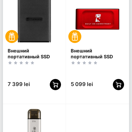
Внешний
Внешний
портативный SSD
портативный SSD
накопитель
накопитель Kingston
Transcend ESD270C, 2
XS1000 BoC, 1 ТБ,
ТБ, Чёрный
Красный
(TS2TESD270C)
(SXS1000R/1000GA)
7 399 lei
5 099 lei