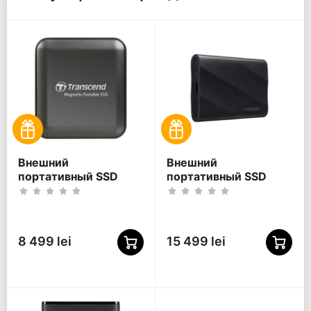
Внешний
Внешний
портативный SSD
портативный SSD
накопитель
накопитель Samsung
Transcend ESD420, 2
T9, 4 ТБ, Чёрный
ТБ, Iron Gray
(MU-PG4T0B/WW)
(TS2TESD420C)
8 499 lei
15 499 lei