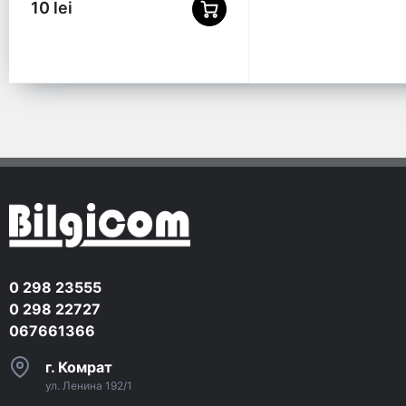
10 lei
0 298 23555
0 298 22727
067661366
г. Комрат
ул. Ленина 192/1