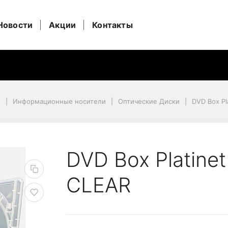
Новости
Акции
Контакты
и
Информационные носители
Оптические Диски
DVD Box P
MM AMARAY 4 CLEAR
DVD Box Platin
CLEAR