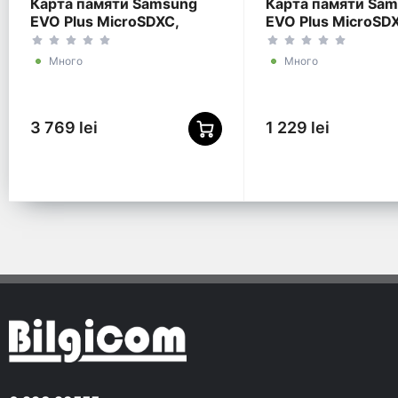
Карта памяти Samsung
Карта памяти Sa
EVO Plus MicroSDXC,
EVO Plus MicroSD
1024Гб (MB-MC1T0SA/)
256Гб (MB-MC25
Много
Много
3 769 lei
1 229 lei