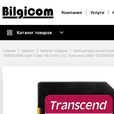
Компания
Услуги
Каталог товаров
Главная
Каталог
Каталог товаров
Компьютеры и ноутбуки
Главная
Каталог
Каталог товаров
Компьютеры и ноутбук
Информационные носители
.256GB SDXC Card (Class 10) UHS-I, U3, Transcend 340S "TS256GSD
Карты памяти
.256GB SDXC Card (Class 10) UHS-I, U3, Transcend 340S "TS256GSDC
.256GB SDXC Card (Cl