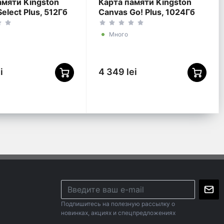
амяти Kingston
Карта памяти Kingston
elect Plus, 512Гб
Canvas Go! Plus, 1024Гб
/512GB)
(SDCG4/1TB)
Много
i
4 349 lei
Подпишитесь на полезную рассылку о
новинках, акциях и спецпредложениях