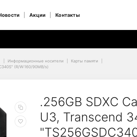
Новости
Акции
Контакты
и
Информационные носители
Карты памяти
C340S" (R/W:160/90MB/s)
340S" (R/W:160/90MB/s)
ass 10) UHS-I, U3, Tr
.256GB SDXC Car
U3, Transcend 
"TS256GSDC340