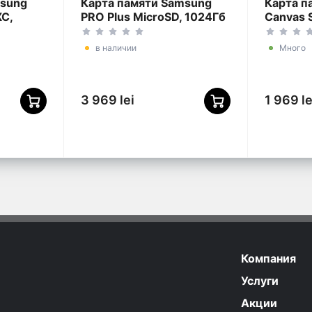
msung
Карта памяти Samsung
Карта п
XC,
PRO Plus MicroSD, 1024Гб
Canvas S
6SA/KR)
(MB-MD1T0SA/APC)
(SDCS3
в наличии
Много
3 969 lei
1 969 le
Компания
Услуги
Акции