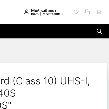
Мой кабинет
Войти
|
Регистрация
anscend 340S "TS256GS
d (Class 10) UHS-I,
340S
S"