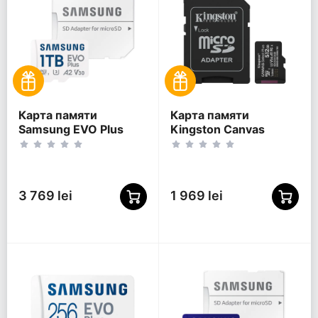
Карта памяти
Карта памяти
Samsung EVO Plus
Kingston Canvas
MicroSDXC, 1024Гб
Select Plus, 512Гб
(MB-MC1T0SA/)
(SDCS3/512GB)
3 769 lei
1 969 lei