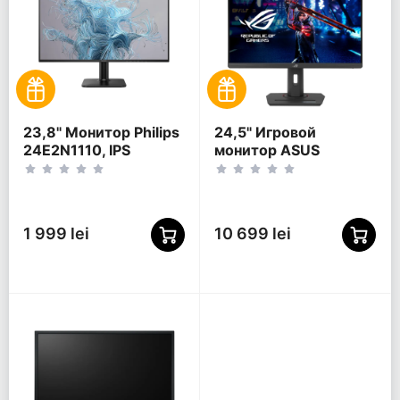
23,8" Монитор Philips
24,5" Игровой
24E2N1110, IPS
монитор ASUS
1920x1080 FHD,
XG259QNS, IPS
Чёрный
1920x1080 FHD,
Чёрный
1 999 lei
10 699 lei