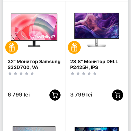
32" Монитор Samsung
23,8" Монитор DELL
S32D700, VA
P2425H, IPS
3840x2160 4K UHD,
1920x1080 FHD,
Чёрный
Чёрный |
Серебристый
6 799 lei
3 799 lei