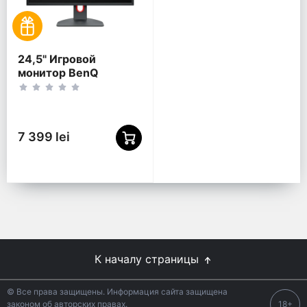
24,5" Игровой
монитор BenQ
XL2540K, TN
1920x1080 FHD,
Чёрный
7 399 lei
К началу страницы
© Все права защищены. Информация сайта защищена
законом об авторских правах.
18+