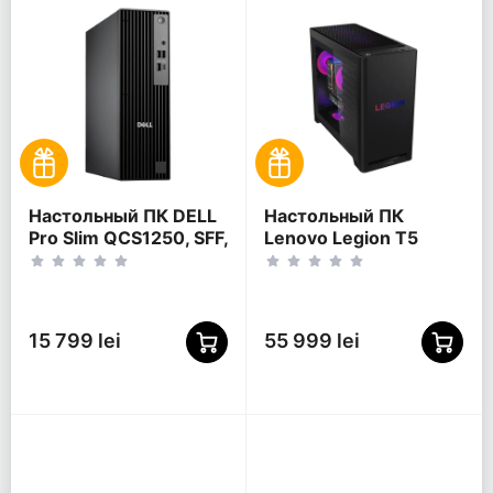
Настольный ПК DELL
Настольный ПК
Pro Slim QCS1250, SFF,
Lenovo Legion T5
Intel Core i3-14100,
30AGB10, Башня, AMD
8Гб/512Гб, Intel UHD
Ryzen 7 7800X3D,
Graphics, Windows 11
32Гб/1024Гб, nVIDIA
Pro
GeForce RTX 5070,
15 799 lei
55 999 lei