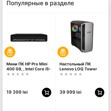
Популярные в разделе
Мини ПК HP Pro Mini
Настольный ПК
400 G9, , Intel Core i5-
Lenovo LOQ Tower
13500T, 16Гб/512Гб,
26ADR10, Башня, AMD
Intel UHD Graphics
Ryzen 7 8745HX,
770, Без ОС
32Гб/1024Гб, AMD
Radeon 610M,
19 399 lei
39 999 lei