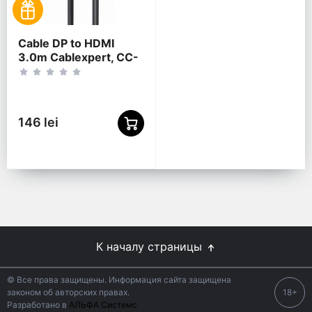
Cable DP to HDMI
3.0m Cablexpert, CC-
DP-HDMI-3M
146 lei
К началу страницы
© Все права защищены. Информация сайта защищена
законом об авторских правах.
18+
Разработано в
АЛЬФА Системс