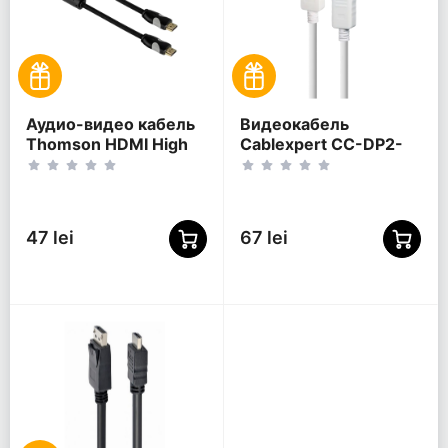
Аудио-видео кабель
Видеокабель
Thomson HDMI High
Cablexpert CC-DP2-
Speed, HDMI (M) -
6-W, DisplayPort (M) -
HDMI (M), 0,75м,
DisplayPort (M),
Чёрный
Белый
47 lei
67 lei