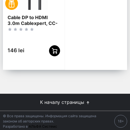
Cable DP to HDMI
3.0m Cablexpert, CC-
DP-HDMI-3M
146 lei
К началу страницы
© Все права защищены. Информация сайта защищена
законом об авторских правах.
18+
Разработано в
АЛЬФА Системс