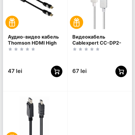
Аудио-видео кабель
Видеокабель
Thomson HDMI High
Cablexpert CC-DP2-
Speed, HDMI (M) -
6-W, DisplayPort (M) -
HDMI (M), 0,75м,
DisplayPort (M),
Чёрный
Белый
47 lei
67 lei