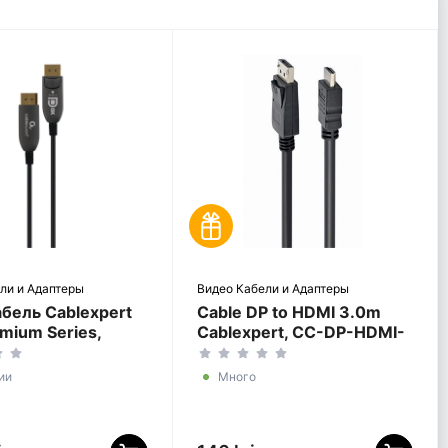
ли и Адаптеры
Видео Кабели и Адаптеры
бель Cablexpert
Cable DP to HDMI 3.0m
mium Series,
Cablexpert, CC-DP-HDMI-
ort (M) -
3M
ort (M), 30м,
ии
Много