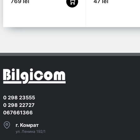
769 lei
47 lei
0 298 23555
0 298 22727
067661366
г. Комрат
ул. Ленина 192/1