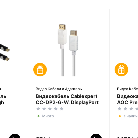
ы
Видео Кабели и Адаптеры
Видео Кабе
ель
Видеокабель Cablexpert
Видеока
gh
CC-DP2-6-W, DisplayPort
AOC Pre
 HDMI
(M) - DisplayPort (M),
DisplayP
й
Белый
DisplayP
Много
в налич
Чёрный