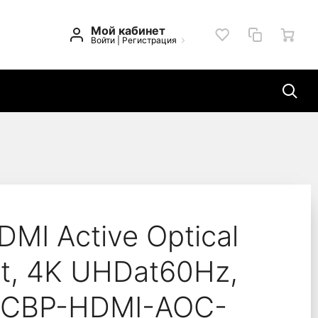
Мой кабинет
Войти
|
Регистрация
blexpert, 4K UHDat60H
MI Active Optical
t, 4K UHDat60Hz,
, CCBP-HDMI-AOC-