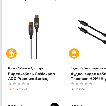
Видео Кабели и Адаптеры
Видео Кабели и Адаптер
Видеокабель Cablexpert
Аудио-видео каб
AOC Premium Series,
Thomson HDMI Hi
DisplayPort (M) -
Speed, HDMI (M) -
DisplayPort (M), 5м,
(M), 0,75м, Чёрны
в наличии
Много
Чёрный