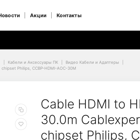
Новости
Акции
Контакты
и
Кабели и Аксессуары ПК
Видео Кабели и Адаптеры
, chipset Philips, CCBP-HDMI-AOC-30M
 chipset Philips, CCBP-HDMI-AOC-30M
tive Optical 30.0m Ca
Cable HDMI to HD
30.0m Cablexper
chipset Philips