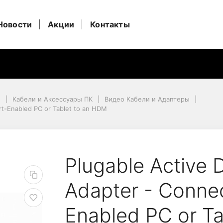
Новости
Акции
Контакты
и
Кабели и Аксессуары ПК
Видео Кабели и Адаптеры
rt-Enabled PC or Tablet to an HDM
t-Enabled PC or Tablet to an HDM
yPort to HDMI Adapter 
Plugable Active 
Adapter - Connec
Enabled PC or T