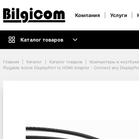
Компания
Услуги
Каталог товаров
Главная
Каталог
Каталог товаров
Компьютеры и ноутбуки
Главная
Каталог
Каталог товаров
Компьютеры и ноутбук
Кабели и Аксессуары ПК
Plugable Active DisplayPort to HDMI Adapter - Connect any DisplayPo
Видео Кабели и Адаптеры
Plugable Active DisplayPort to HDMI Adapter - Connect any DisplayPor
Plugable Active Displa