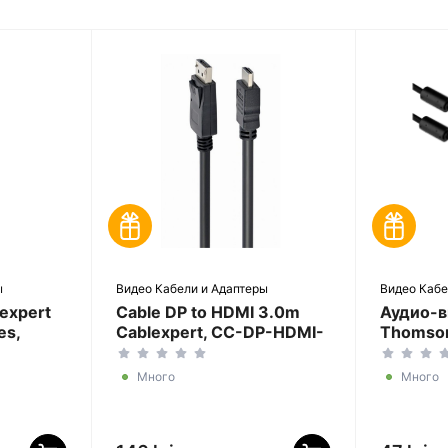
ы
Видео Кабели и Адаптеры
Видео Кабе
expert
Cable DP to HDMI 3.0m
Аудио-в
es,
Cablexpert, CC-DP-HDMI-
Thomson
3M
Speed, 
0м,
(M), 0,
Много
Много