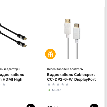
ли и Адаптеры
Видео Кабели и Адаптеры
идео кабель
Видеокабель Cablexpert
 HDMI High
CC-DP2-6-W, DisplayPort
HDMI (M) - HDMI
(M) - DisplayPort (M),
75м, Чёрный
Белый
Много