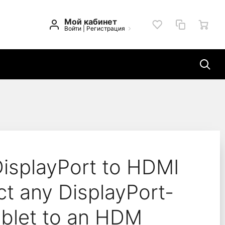
Мой кабинет
Войти
|
Регистрация
- Connect any DisplayP
DisplayPort to HDMI
t any DisplayPort-
ablet to an HDM