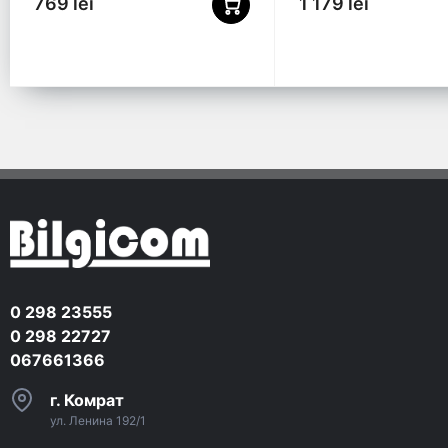
769 lei
1 179 lei
0 298 23555
0 298 22727
067661366
г. Комрат
ул. Ленина 192/1