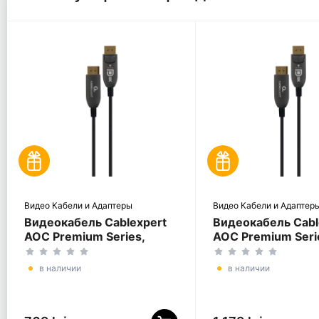
Видео Кабели и Адаптеры
Видео Кабели и Адаптер
Видеокабель Cablexpert
Видеокабель Cabl
AOC Premium Series,
AOC Premium Seri
DisplayPort (M) -
DisplayPort (M) -
DisplayPort (M), 5м,
DisplayPort (M), 3
в наличии
в наличии
Чёрный
Чёрный