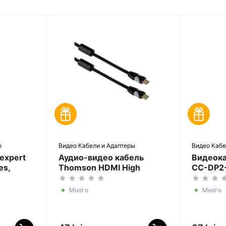
ы
Видео Кабели и Адаптеры
Видео Кабе
expert
Аудио-видео кабель
Видеока
es,
Thomson HDMI High
CC-DP2-
Speed, HDMI (M) - HDMI
(M) - Di
0м,
(M), 0,75м, Чёрный
Белый
Много
Много