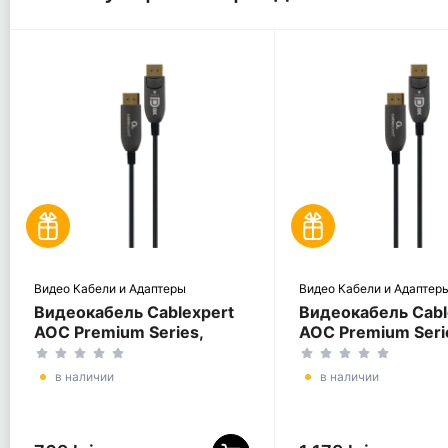
Видео Кабели и Адаптеры
Видео Кабели и Адаптер
Видеокабель Cablexpert
Видеокабель Cabl
AOC Premium Series,
AOC Premium Seri
DisplayPort (M) -
DisplayPort (M) -
DisplayPort (M), 5м,
DisplayPort (M), 3
в наличии
в наличии
Чёрный
Чёрный