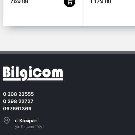
769 lei
1 179 lei
0 298 23555
0 298 22727
067661366
г. Комрат
ул. Ленина 192/1