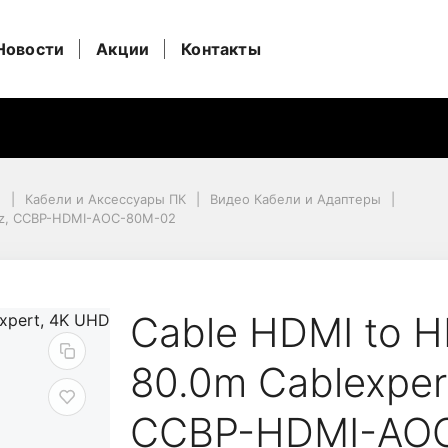
Новости
Акции
Контакты
и
Кабели и Аксессуары ПК
Видео Кабели и Адаптеры
60Hz, CCBP-HDMI-AOC-80M-02
Hz, CCBP-HDMI-AOC-80M-02
ctive Optical 80.0m C
Cable HDMI to HD
80.0m Cablexper
CCBP-HDMI-AO