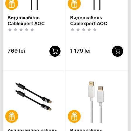
Видеокабель
Видеокабель
Cablexpert AOC
Cablexpert AOC
Premium Series,
Premium Series,
DisplayPort (M) -
DisplayPort (M) -
DisplayPort (M), 5м,
DisplayPort (M), 30м,
Чёрный
Чёрный
769 lei
1 179 lei
Аудио-видео кабель
Видеокабель