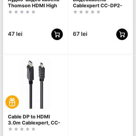
Thomson HDMI High
Cablexpert CC-DP2-
Speed, HDMI (M) -
6-W, DisplayPort (M) -
HDMI (M), 0,75м,
DisplayPort (M),
Чёрный
Белый
47 lei
67 lei
Cable DP to HDMI
3.0m Cablexpert, CC-
DP-HDMI-3M