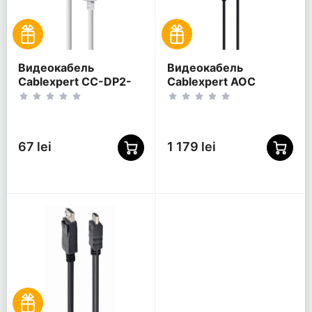
Видеокабель
Видеокабель
Cablexpert CC-DP2-
Cablexpert AOC
6-W, DisplayPort (M) -
Premium Series,
DisplayPort (M),
DisplayPort (M) -
Белый
DisplayPort (M), 30м,
Чёрный
67 lei
1 179 lei