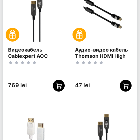
Видеокабель
Аудио-видео кабель
Cablexpert AOC
Thomson HDMI High
Premium Series,
Speed, HDMI (M) -
DisplayPort (M) -
HDMI (M), 0,75м,
DisplayPort (M), 5м,
Чёрный
Чёрный
769 lei
47 lei