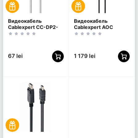
Видеокабель
Видеокабель
Cablexpert CC-DP2-
Cablexpert AOC
6-W, DisplayPort (M) -
Premium Series,
DisplayPort (M),
DisplayPort (M) -
Белый
DisplayPort (M), 30м,
Чёрный
67 lei
1 179 lei