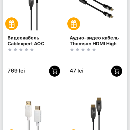
Видеокабель
Аудио-видео кабель
Cablexpert AOC
Thomson HDMI High
Premium Series,
Speed, HDMI (M) -
DisplayPort (M) -
HDMI (M), 0,75м,
DisplayPort (M), 5м,
Чёрный
Чёрный
769 lei
47 lei