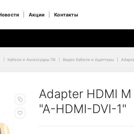
Новости
Акции
Контакты
и
Кабели и Аксессуары ПК
Видео Кабели и Адаптеры
Adapte
 M, Cablexpert "A-HDM
Adapter HDMI M 
"A-HDMI-DVI-1"