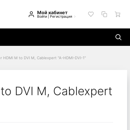
Мой кабинет
Войти
|
Регистрация
r HDMI M to DVI M, Cablexpert "A-HDMI-DVI-1"
I-DVI-1"
to DVI M, Cablexpert