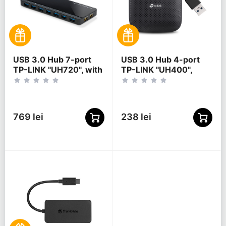
USB 3.0 Hub 7-port
USB 3.0 Hub 4-port
TP-LINK "UH720", with
TP-LINK "UH400",
2 Charging Ports,
Black
external power
adapter
769 lei
238 lei