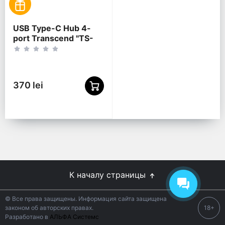
USB Type-C Hub 4-
port Transcend "TS-
HUB2C" Black (1xUSB
Type-C 3.0 to 4xUSB-
A 3.0 5Gb/s)
370 lei
К началу страницы
© Все права защищены. Информация сайта защищена
законом об авторских правах.
18+
Разработано в
АЛЬФА Системс