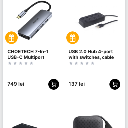
CHOETECH 7-In-1
USB 2.0 Hub 4-port
USB-C Multiport
with switches, cable
Adapter, HUB-M19
80 cm, Gembird "UHB-
U2P4P-01", Black
749 lei
137 lei