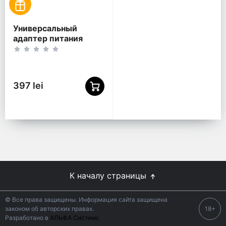
Универсальный
адаптер питания
Gembird NPA-AC-
PDQC65-01, 65Вт
397 lei
К началу страницы
© Все права защищены. Информация сайта защищена
законом об авторских правах.
18+
Разработано в
АЛЬФА Системс