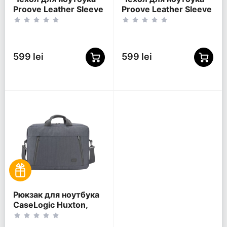
Proove Leather Sleeve
Proove Leather Sleeve
для MacBook, 14.2",
для MacBook, 16.2",
Синий
Чёрный
599 lei
599 lei
Рюкзак для ноутбука
CaseLogic Huxton,
15.6", Графитовый