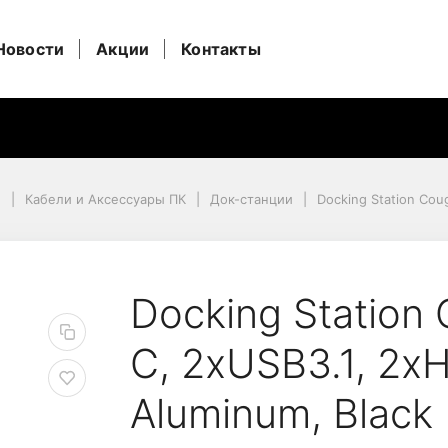
Новости
Акции
Контакты
и
Кабели и Аксессуары ПК
Док-станции
Docking Station Cou
Aluminum, Black
r DH07, USB-C, 2xUSB3
Docking Station
C, 2xUSB3.1, 2x
Aluminum, Black