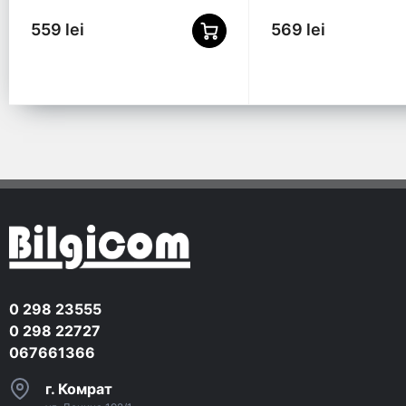
559 lei
569 lei
0 298 23555
0 298 22727
067661366
г. Комрат