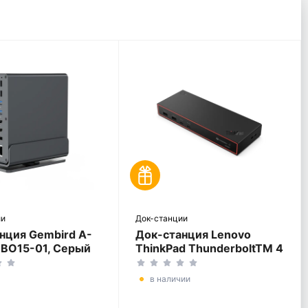
ии
Док-станции
нция Gembird A-
Док-станция Lenovo
BO15-01, Серый
ThinkPad ThunderboltTM 4
Smart Dock Gen2 7500,
Черный
в наличии