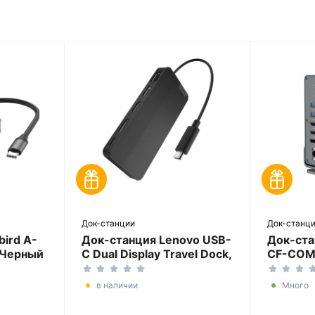
Док-станции
Док-станц
ird A-
Док-станция Lenovo USB-
Док-ста
Черный
C Dual Display Travel Dock,
CF-COM
Черный
в наличии
Много