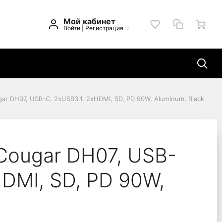
Мой кабинет
Войти
|
Регистрация
gar DH07, USB-C, 2xUSB3.1, 2xHDMI, SD, PD 90W, Aluminum, Black
.1, 2xHDMI, SD, PD 90W
 Cougar DH07, USB-
HDMI, SD, PD 90W,