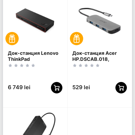
Док-станция Lenovo
Док-станция Acer
ThinkPad
HP.DSCAB.018,
ThunderboltTM 4
Серебристый
Smart Dock Gen2
7500, Черный
6 749 lei
529 lei