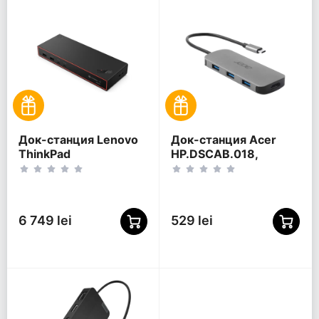
Док-станция Lenovo
Док-станция Acer
ThinkPad
HP.DSCAB.018,
ThunderboltTM 4
Серебристый
Smart Dock Gen2
7500, Черный
6 749 lei
529 lei