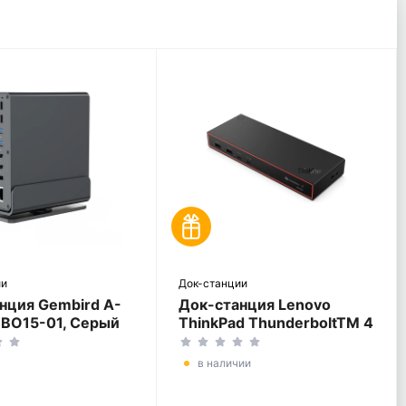
ии
Док-станции
нция Gembird A-
Док-станция Lenovo
BO15-01, Серый
ThinkPad ThunderboltTM 4
Smart Dock Gen2 7500,
Черный
в наличии