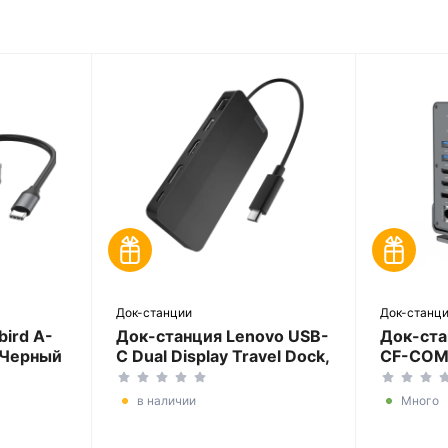
Док-станции
Док-станц
ird A-
Док-станция Lenovo USB-
Док-ста
Черный
C Dual Display Travel Dock,
CF-COM
Черный
в наличии
Много