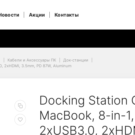
Новости
Акции
Контакты
и
Кабели и Аксессуары ПК
Док-станции
.0, 2xHDMI, 3.5mm, PD 87W, Aluminum
0, 2xHDMI, 3.5mm, PD 87W, Aluminum
n DS-8 for MacBook, 8
Docking Station 
MacBook, 8-in-1
2xUSB3.0, 2xHD