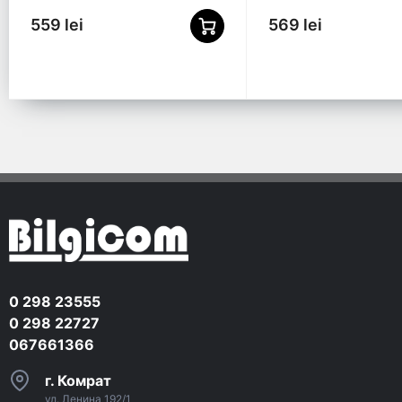
559 lei
569 lei
0 298 23555
0 298 22727
067661366
г. Комрат
ул. Ленина 192/1