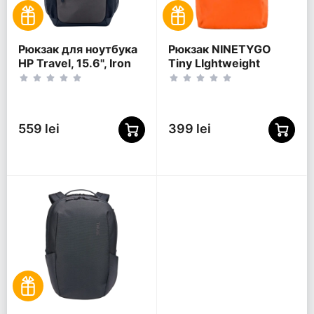
Рюкзак для ноутбука
Рюкзак NINETYGO
HP Travel, 15.6", Iron
Tiny LIghtweight
Grey
Casual, 15.6",
Полиэстер 600D,
Оранжевый
559 lei
399 lei