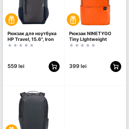
Рюкзак для ноутбука
Рюкзак NINETYGO
HP Travel, 15.6", Iron
Tiny LIghtweight
Grey
Casual, 15.6",
Полиэстер 600D,
Оранжевый
559 lei
399 lei