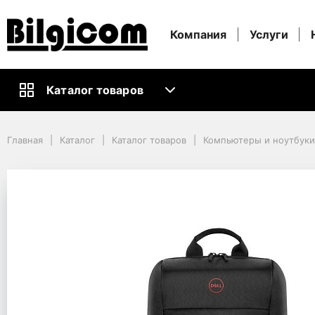
Компания
Услуги
Каталог товаров
Главная
Каталог
Каталог товаров
Компьютеры и ноутбуки
Главная
Каталог
Каталог товаров
Компьютеры и ноутбук
Кабели и Аксессуары ПК
Рюкзаки
17" NB backpack - Dell Gaming Lite Backpack 17, GM1720PE, Fits most la
17" NB backpack - Dell