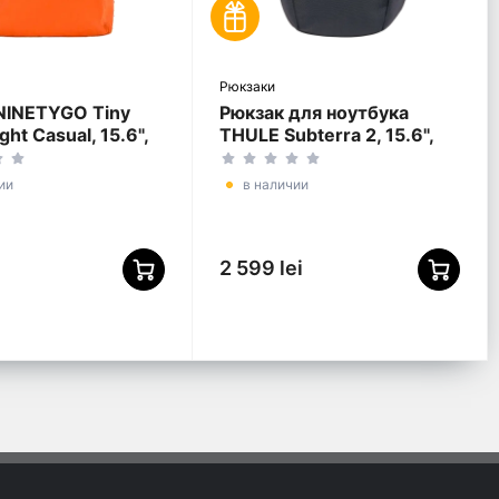
Рюкзаки
NINETYGO Tiny
Рюкзак для ноутбука
ght Casual, 15.6",
THULE Subterra 2, 15.6",
ер 600D,
Dark Slate
вый
ии
в наличии
2 599 lei