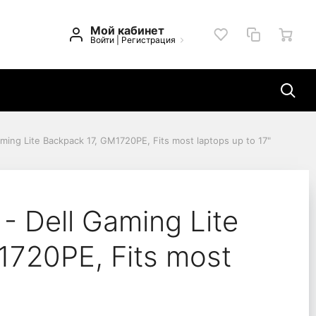
Мой кабинет
Войти
|
Регистрация
ming Lite Backpack 17, GM1720PE, Fits most laptops up to 17"
7, GM1720PE, Fits most
- Dell Gaming Lite
1720PE, Fits most