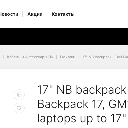
Новости
Акции
Контакты
и
Кабели и Аксессуары ПК
Рюкзаки
17" NB backpack - Dell Ga
ptops up to 17"
 Gaming Lite Backpack 1
17" NB backpack 
Backpack 17, GM
laptops up to 17"