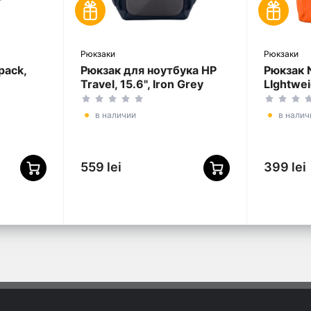
Рюкзаки
Рюкзаки
pack,
Рюкзак для ноутбука HP
Рюкзак 
Travel, 15.6", Iron Grey
LIghtwei
Полиэст
Оранже
в наличии
в налич
559 lei
399 lei