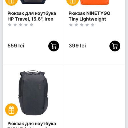
Рюкзак для ноутбука
Рюкзак NINETYGO
HP Travel, 15.6", Iron
Tiny LIghtweight
Grey
Casual, 15.6",
Полиэстер 600D,
Оранжевый
559 lei
399 lei
Рюкзак для ноутбука