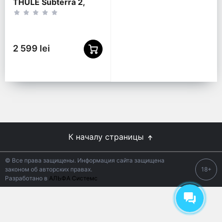
THULE Subterra 2,
15.6", Dark Slate
2 599 lei
К началу страницы
© Все права защищены. Информация сайта защищена
законом об авторских правах.
18+
Разработано в
АЛЬФА Системс