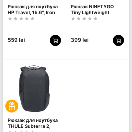
Рюкзак для ноутбука
Рюкзак NINETYGO
HP Travel, 15.6", Iron
Tiny LIghtweight
Grey
Casual, 15.6",
Полиэстер 600D,
Оранжевый
559 lei
399 lei
Рюкзак для ноутбука
THULE Subterra 2,