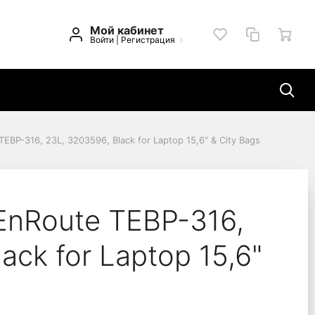
Мой кабинет
Войти
|
Регистрация
EBP-316, 23L, 3203596, Black for Laptop 15,6" & City Bags
6, Black for Laptop 15
EnRoute TEBP-316,
ack for Laptop 15,6"