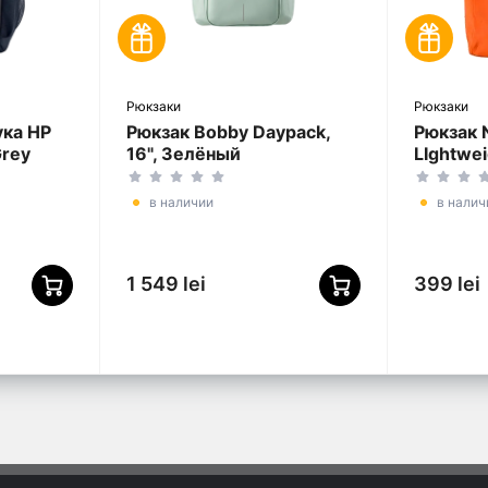
Рюкзаки
Рюкзаки
ука HP
Рюкзак Bobby Daypack,
Рюкзак 
Grey
16", Зелёный
LIghtwei
Полиэст
Оранже
в наличии
в налич
1 549 lei
399 lei