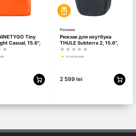
Рюкзаки
NINETYGO Tiny
Рюкзак для ноутбука
ght Casual, 15.6",
THULE Subterra 2, 15.6",
ер 600D,
Dark Slate
вый
ии
в наличии
2 599 lei