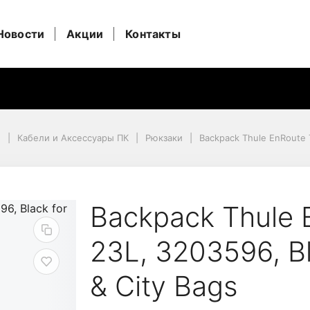
Новости
Акции
Контакты
и
Кабели и Аксессуары ПК
Рюкзаки
Backpack Thule EnRoute T
" & City Bags
 TEBP-316, 23L, 320359
Backpack Thule 
23L, 3203596, Bl
& City Bags