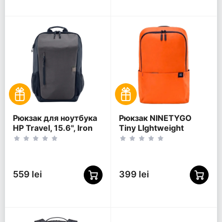
Рюкзак для ноутбука
Рюкзак NINETYGO
HP Travel, 15.6", Iron
Tiny LIghtweight
Grey
Casual, 15.6",
Полиэстер 600D,
Оранжевый
559 lei
399 lei