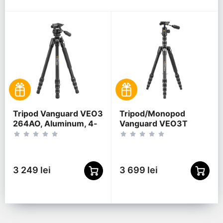
Tripod Vanguard VEO3
Tripod/Monopod
264AO, Aluminum, 4-
Vanguard VEO3T
section, VEO PH-28 2-
265HABP, Aluminum,
way Pan Head
5-section, VEO 2 BP-
120T Ball Head, BT
3 249 lei
3 699 lei