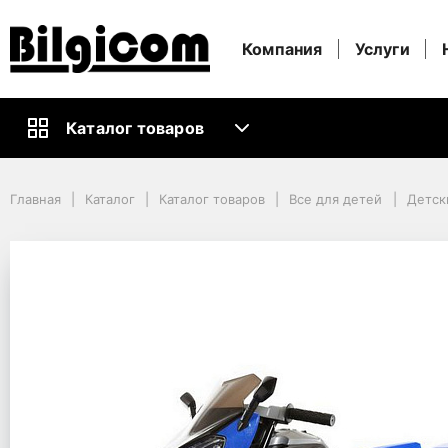
Компания
Услуги
Каталог товаров
Главная
Каталог
Каталог товаров
Все для детей
Главная
Каталог
Каталог товаров
Все для детей
Детск
Детский Транспорт
Детские электромобили
RideOn Kikka Boo Motorcycle Eagle Blue
RideOn Kikka Boo Moto