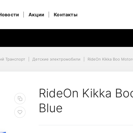
Новости
Акции
Контакты
ий Транспорт
Детские электромобили
RideOn Kikka Boo Motorc
rcycle Eagle Blue
RideOn Kikka Bo
Blue